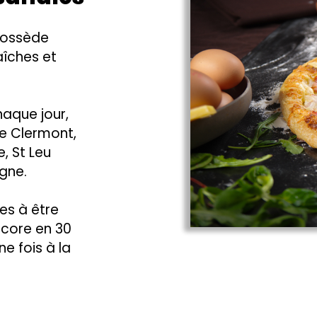
 possède
aîches et
haque jour,
de Clermont,
, St Leu
gne.
es à être
core en 30
e fois à la