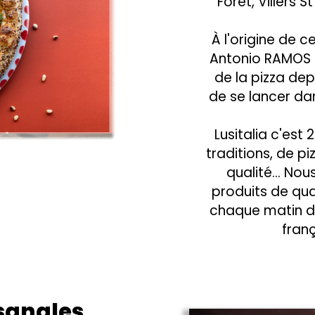
Forêt, Villers 
À l'origine de c
Antonio RAMOS 
de la pizza dep
de se lancer dan
Lusitalia c'est
traditions, de p
qualité... No
produits de qua
chaque matin da
franç
isanales