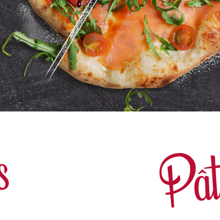
Pât
s