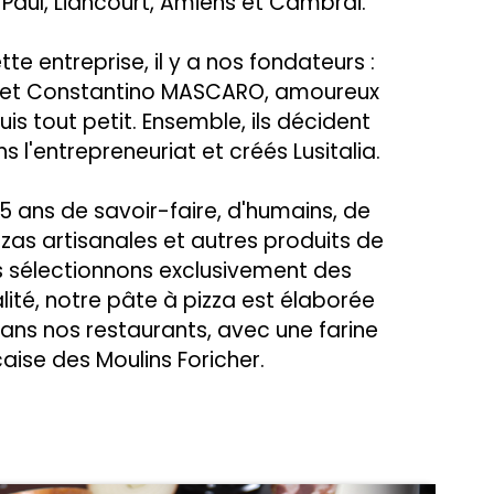
St Paul, Liancourt, Amiens et Cambrai.
ette entreprise, il y a nos fondateurs :
et Constantino MASCARO, amoureux
uis tout petit. Ensemble, ils décident
s l'entrepreneuriat et créés Lusitalia.
 25 ans de savoir-faire, d'humains, de
izzas artisanales et autres produits de
us sélectionnons exclusivement des
lité, notre pâte à pizza est élaborée
ns nos restaurants, avec une farine
aise des Moulins Foricher.