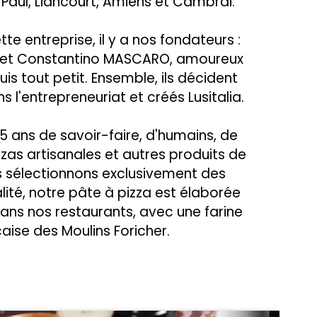
St Paul, Liancourt, Amiens et Cambrai.
ette entreprise, il y a nos fondateurs :
et Constantino MASCARO, amoureux
uis tout petit. Ensemble, ils décident
s l'entrepreneuriat et créés Lusitalia.
 25 ans de savoir-faire, d'humains, de
izzas artisanales et autres produits de
us sélectionnons exclusivement des
lité, notre pâte à pizza est élaborée
ns nos restaurants, avec une farine
aise des Moulins Foricher.