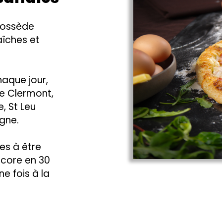
 possède
aîches et
haque jour,
de Clermont,
, St Leu
gne.
es à être
core en 30
e fois à la