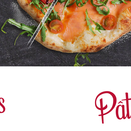
Pât
s