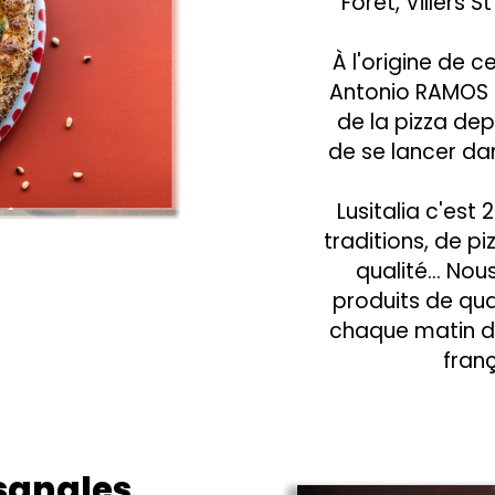
Forêt, Villers 
À l'origine de c
Antonio RAMOS 
de la pizza dep
de se lancer dan
Lusitalia c'est
traditions, de p
qualité... No
produits de qua
chaque matin da
franç
isanales