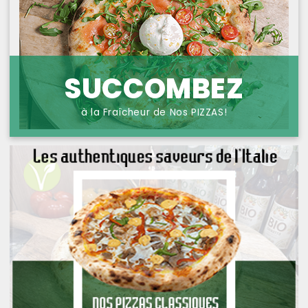
NOS PIZZAS POISSONS
PROTECTION DES
DONNÉES
NOS PIZZAS FROMAGES
NOS SAVEURS D AILLEURS
SUCCOMBEZ
OFFRE PRIMA
à la Fraîcheur de Nos PIZZAS!
OFFRE MEZZO
MENUS BAMBINO
NOS PATES GRATINEES
NOS BURRITOS GRATINES
NOS PANINIS
NOS SALADES