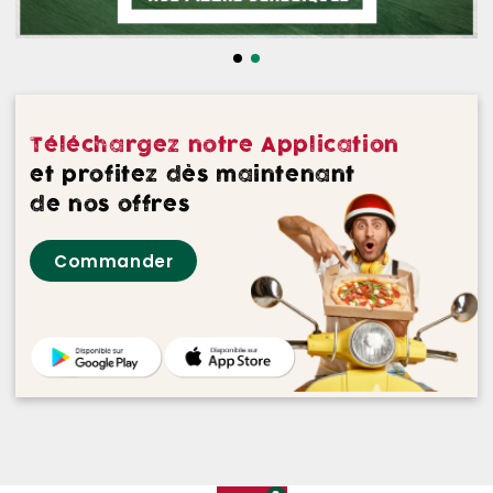
NOS DESSERTS
NOS GLACES
NOS BOISSONS
Téléchargez notre Application
NOS VINS ROUGES
et profitez dès maintenant
de nos offres
NOS VINS ROSES
Commander
NOS VINS BLANCS
NOS BIERES