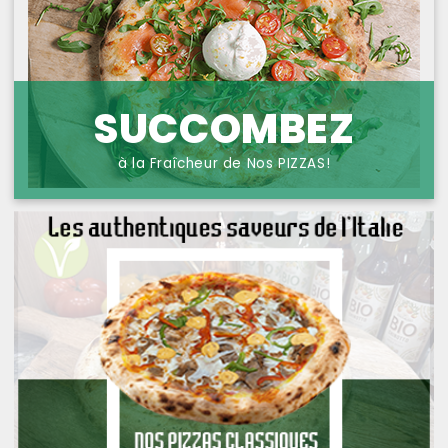
NOS PIZZAS POISSONS
PROTECTION DES
DONNÉES
NOS PIZZAS FROMAGES
NOS SAVEURS D AILLEURS
SUCCOMBEZ
OFFRE PRIMA
à la Fraîcheur de Nos PIZZAS!
OFFRE MEZZO
MENUS BAMBINO
NOS PATES GRATINEES
NOS BURRITOS GRATINES
NOS PANINIS
NOS SALADES