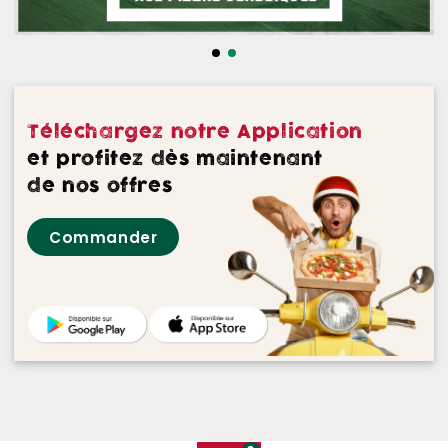
NOS DESSERTS
NOS GLACES
NOS BOISSONS
Téléchargez notre Application
NOS VINS ROUGES
et profitez dès maintenant
de nos offres
NOS VINS ROSES
Commander
NOS VINS BLANCS
NOS BIERES