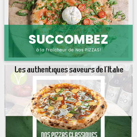
NOS PIZZAS POISSONS
PROTECTION DES
DONNÉES
NOS PIZZAS FROMAGES
NOS SAVEURS D AILLEURS
SUCCOMBEZ
OFFRE PRIMA
à la Fraîcheur de Nos PIZZAS!
OFFRE MEZZO
MENUS BAMBINO
NOS PATES GRATINEES
NOS BURRITOS GRATINES
NOS PANINIS
NOS SALADES