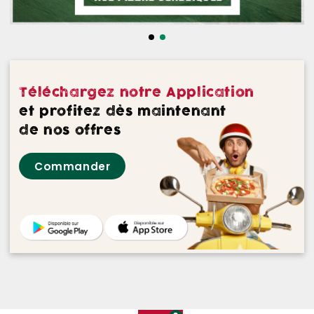
NOS DESSERTS
NOS GLACES
NOS BOISSONS
Téléchargez notre Application
NOS VINS ROUGES
et profitez dès maintenant
de nos offres
NOS VINS ROSES
Commander
NOS VINS BLANCS
NOS BIERES