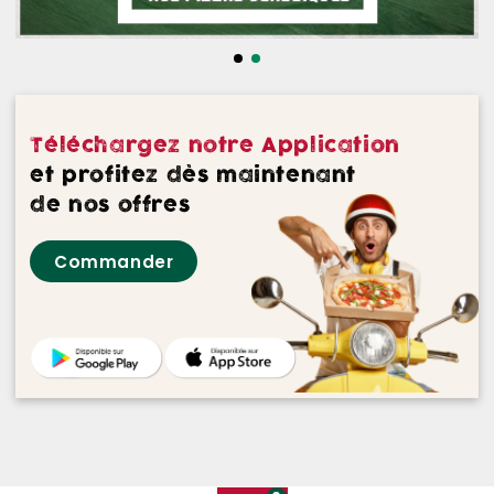
NOS DESSERTS
NOS GLACES
NOS BOISSONS
Téléchargez notre Application
NOS VINS ROUGES
et profitez dès maintenant
de nos offres
NOS VINS ROSES
Commander
NOS VINS BLANCS
NOS BIERES