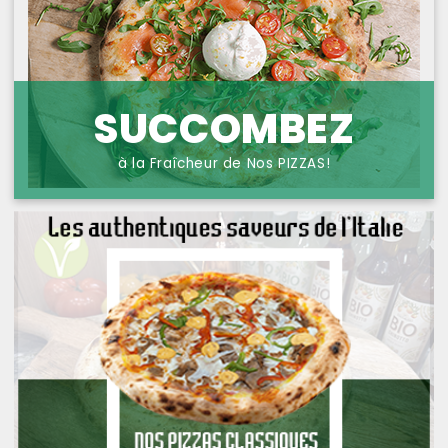
NOS PIZZAS POISSONS
PROTECTION DES
DONNÉES
NOS PIZZAS FROMAGES
NOS SAVEURS D AILLEURS
SUCCOMBEZ
OFFRE PRIMA
à la Fraîcheur de Nos PIZZAS!
OFFRE MEZZO
MENUS BAMBINO
NOS PATES GRATINEES
NOS BURRITOS GRATINES
NOS PANINIS
NOS SALADES