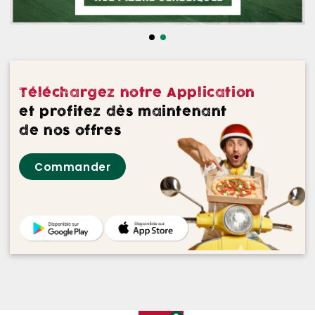
NOS DESSERTS
NOS GLACES
NOS BOISSONS
Téléchargez notre Application
NOS VINS ROUGES
et profitez dès maintenant
de nos offres
NOS VINS ROSES
Commander
NOS VINS BLANCS
NOS BIERES