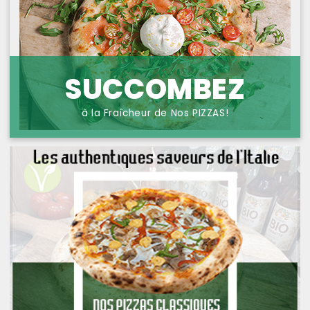
NOS PIZZAS POISSONS
PROTECTION DES
DONNÉES
NOS PIZZAS FROMAGES
NOS SAVEURS D AILLEURS
SUCCOMBEZ
OFFRE PRIMA
à la Fraîcheur de Nos PIZZAS!
OFFRE MEZZO
MENUS BAMBINO
NOS PATES GRATINEES
NOS BURRITOS GRATINES
NOS PANINIS
NOS SALADES