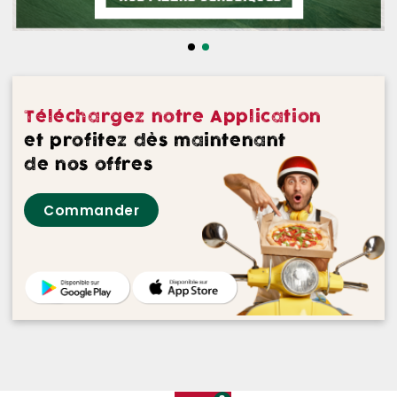
NOS DESSERTS
NOS GLACES
NOS BOISSONS
Téléchargez notre Application
NOS VINS ROUGES
et profitez dès maintenant
de nos offres
NOS VINS ROSES
Commander
NOS VINS BLANCS
NOS BIERES