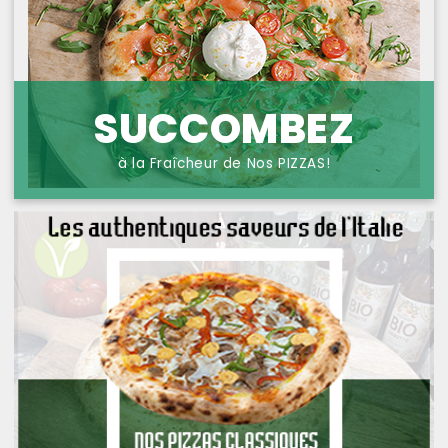
NOS PIZZAS POISSONS
PROTECTION DES
DONNÉES
NOS PIZZAS FROMAGES
NOS SAVEURS D AILLEURS
SUCCOMBEZ
OFFRE PRIMA
à la Fraîcheur de Nos PIZZAS!
OFFRE MEZZO
MENUS BAMBINO
NOS PATES GRATINEES
NOS BURRITOS GRATINES
NOS PANINIS
NOS SALADES