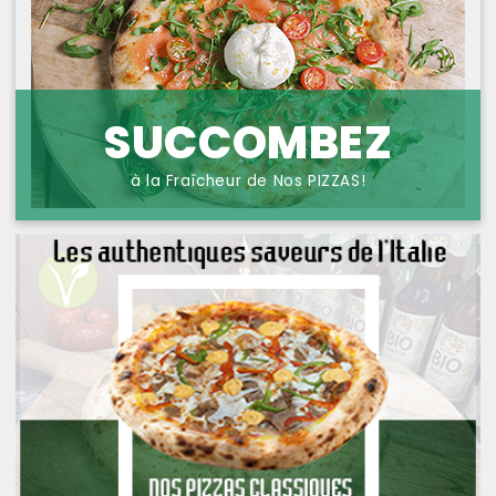
NOS PIZZAS POISSONS
PROTECTION DES
DONNÉES
NOS PIZZAS FROMAGES
NOS SAVEURS D AILLEURS
SUCCOMBEZ
OFFRE PRIMA
à la Fraîcheur de Nos PIZZAS!
OFFRE MEZZO
MENUS BAMBINO
NOS PATES GRATINEES
NOS BURRITOS GRATINES
NOS PANINIS
NOS SALADES