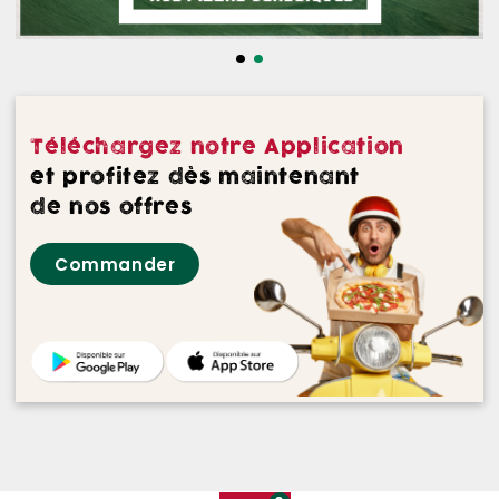
NOS DESSERTS
NOS GLACES
NOS BOISSONS
Téléchargez notre Application
NOS VINS ROUGES
et profitez dès maintenant
de nos offres
NOS VINS ROSES
Commander
NOS VINS BLANCS
NOS BIERES