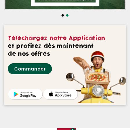
NOS DESSERTS
NOS GLACES
NOS BOISSONS
Téléchargez notre Application
NOS VINS ROUGES
et profitez dès maintenant
de nos offres
NOS VINS ROSES
Commander
NOS VINS BLANCS
NOS BIERES