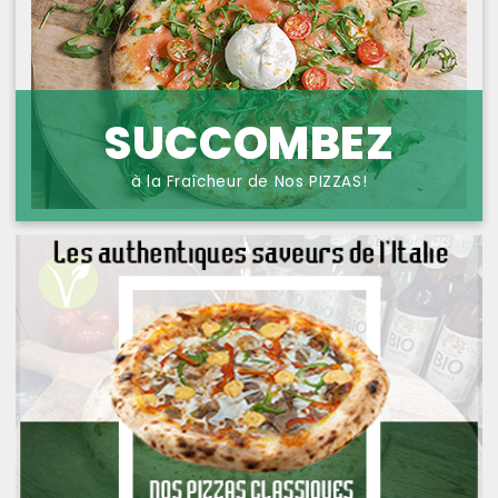
NOS PIZZAS POISSONS
PROTECTION DES
DONNÉES
NOS PIZZAS FROMAGES
NOS SAVEURS D AILLEURS
SUCCOMBEZ
OFFRE PRIMA
à la Fraîcheur de Nos PIZZAS!
OFFRE MEZZO
MENUS BAMBINO
NOS PATES GRATINEES
NOS BURRITOS GRATINES
NOS PANINIS
NOS SALADES