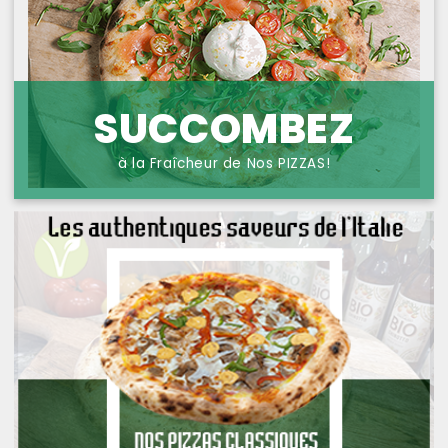
NOS PIZZAS POISSONS
PROTECTION DES
DONNÉES
NOS PIZZAS FROMAGES
NOS SAVEURS D AILLEURS
SUCCOMBEZ
OFFRE PRIMA
à la Fraîcheur de Nos PIZZAS!
OFFRE MEZZO
MENUS BAMBINO
NOS PATES GRATINEES
NOS BURRITOS GRATINES
NOS PANINIS
NOS SALADES