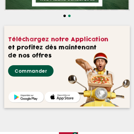
NOS DESSERTS
NOS GLACES
NOS BOISSONS
Téléchargez notre Application
NOS VINS ROUGES
et profitez dès maintenant
de nos offres
NOS VINS ROSES
Commander
NOS VINS BLANCS
NOS BIERES