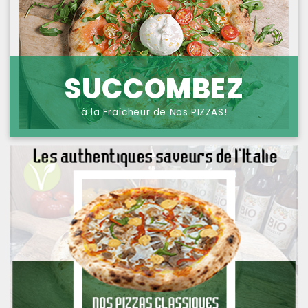
NOS PIZZAS POISSONS
PROTECTION DES
DONNÉES
NOS PIZZAS FROMAGES
NOS SAVEURS D AILLEURS
SUCCOMBEZ
OFFRE PRIMA
à la Fraîcheur de Nos PIZZAS!
OFFRE MEZZO
MENUS BAMBINO
NOS PATES GRATINEES
NOS BURRITOS GRATINES
NOS PANINIS
NOS SALADES