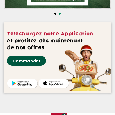
NOS DESSERTS
NOS GLACES
NOS BOISSONS
Téléchargez notre Application
NOS VINS ROUGES
et profitez dès maintenant
de nos offres
NOS VINS ROSES
Commander
NOS VINS BLANCS
NOS BIERES