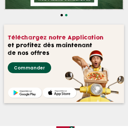
NOS DESSERTS
NOS GLACES
NOS BOISSONS
Téléchargez notre Application
NOS VINS ROUGES
et profitez dès maintenant
de nos offres
NOS VINS ROSES
Commander
NOS VINS BLANCS
NOS BIERES