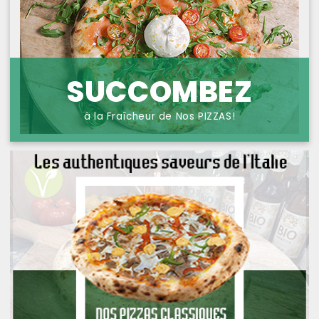
NOS PIZZAS POISSONS
PROTECTION DES
DONNÉES
NOS PIZZAS FROMAGES
NOS SAVEURS D AILLEURS
SUCCOMBEZ
OFFRE PRIMA
à la Fraîcheur de Nos PIZZAS!
OFFRE MEZZO
MENUS BAMBINO
NOS PATES GRATINEES
NOS BURRITOS GRATINES
NOS PANINIS
NOS SALADES