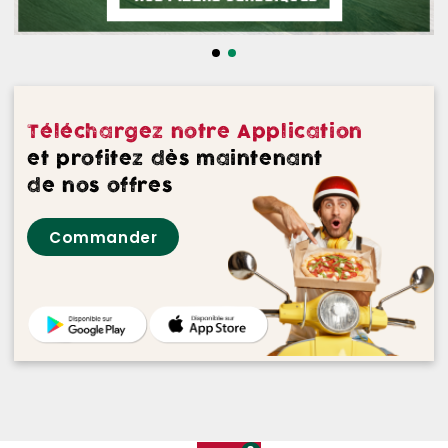
NOS DESSERTS
NOS GLACES
NOS BOISSONS
Téléchargez notre Application
NOS VINS ROUGES
et profitez dès maintenant
de nos offres
NOS VINS ROSES
Commander
NOS VINS BLANCS
NOS BIERES