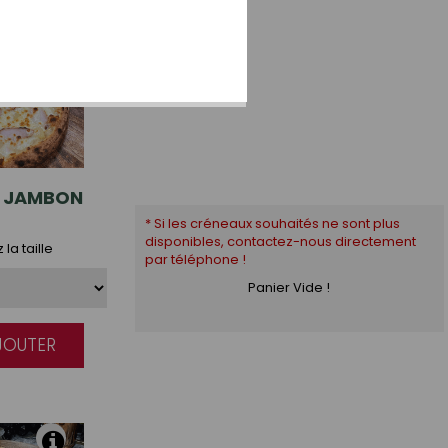
JAMBON
* Si les créneaux souhaités ne sont plus
disponibles, contactez-nous directement
la taille
par téléphone !
Panier Vide !
AJOUTER
|