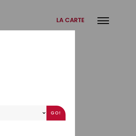
×
LA CARTE
f.
s