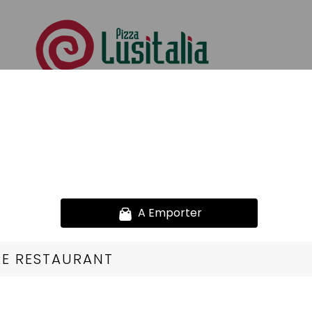
 Saveurs D'ailleurs
se de viande bovine assaisonnée ou viande hachée pur boeu
ues
Nos Poissons
Nos Fromage
Nos Saveurs D'ailleurs