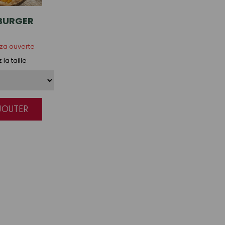
BURGER
zza ouverte
la taille
AJOUTER