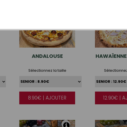
ANDALOUSE
HAWAÏENNE
Sélectionnez la taille
Sélectionnez 
8.90€ | AJOUTER
12.90€ | 
|