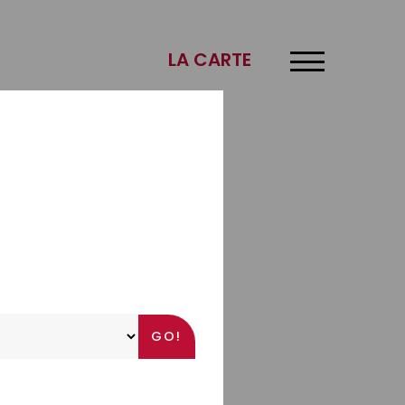
×
LA CARTE
f.
s