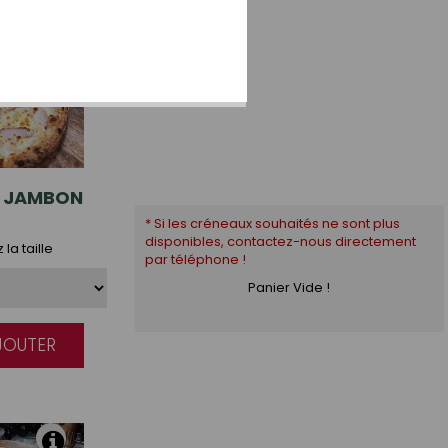
JAMBON
* Si les créneaux souhaités ne sont plus
disponibles, contactez-nous directement
la taille
par téléphone !
Panier Vide !
AJOUTER
|