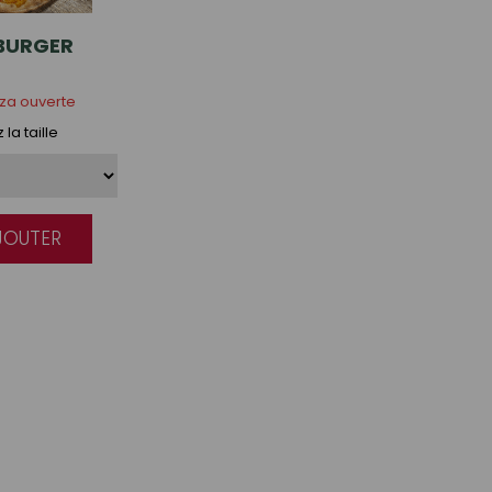
BURGER
zza ouverte
la taille
AJOUTER