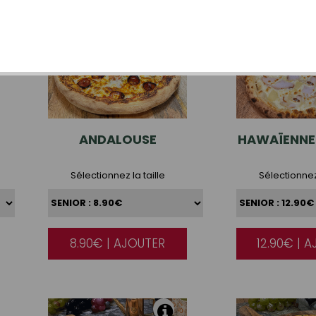
ANDALOUSE
HAWAÏENNE
Sélectionnez la taille
Sélectionnez 
8.90€ | AJOUTER
12.90€ | 
|