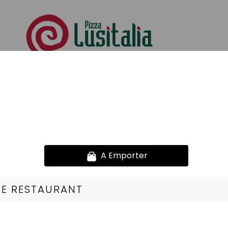
 Saveurs D'ailleurs
se de viande bovine assaisonnée ou viande hachée pur boeu
ues
Nos Poissons
Nos Fromage
Nos Saveurs D'ailleurs