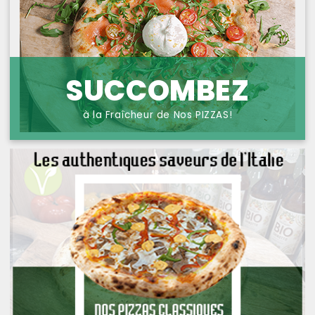
NOS PIZZAS POISSONS
PROTECTION DES
DONNÉES
NOS PIZZAS FROMAGES
NOS SAVEURS D AILLEURS
SUCCOMBEZ
OFFRE PRIMA
à la Fraîcheur de Nos PIZZAS!
OFFRE MEZZO
MENUS BAMBINO
NOS PATES GRATINEES
NOS BURRITOS GRATINES
NOS PANINIS
NOS SALADES