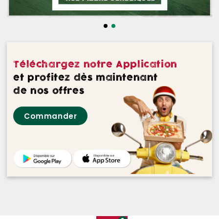
NOS DESSERTS
NOS GLACES
NOS BOISSONS
Téléchargez notre Application
NOS VINS ROUGES
et profitez dès maintenant
de nos offres
NOS VINS ROSES
Commander
NOS VINS BLANCS
NOS BIERES