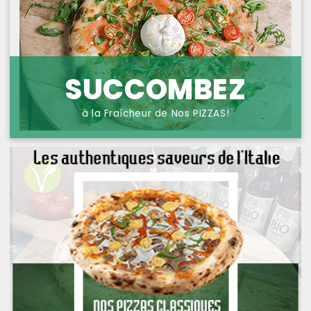
NOS PIZZAS POISSONS
PROTECTION DES
DONNÉES
NOS PIZZAS FROMAGES
NOS SAVEURS D AILLEURS
SUCCOMBEZ
OFFRE PRIMA
à la Fraîcheur de Nos PIZZAS!
OFFRE MEZZO
MENUS BAMBINO
NOS PATES GRATINEES
NOS BURRITOS GRATINES
NOS PANINIS
NOS SALADES