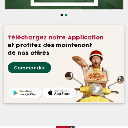
NOS DESSERTS
NOS GLACES
NOS BOISSONS
Téléchargez notre Application
NOS VINS ROUGES
et profitez dès maintenant
de nos offres
NOS VINS ROSES
Commander
NOS VINS BLANCS
NOS BIERES