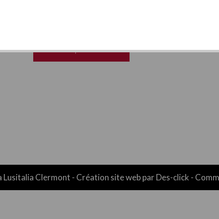
MENU
PRIMA MEGA
30.00€ | AJOUTER
a Lusitalia Clermont
- Création site web par
Des-click
-
Comma