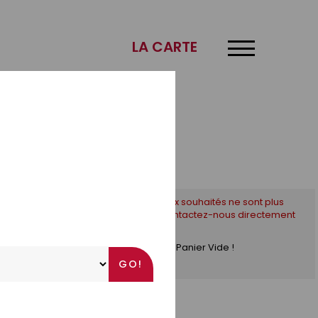
×
LA CARTE
* Si les créneaux souhaités ne sont plus
disponibles, contactez-nous directement
par téléphone !
Panier Vide !