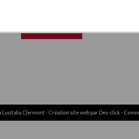
MENU
PRIMA MEGA
30.00€ | AJOUTER
a Lusitalia Clermont
- Création site web par
Des-click
-
Comma