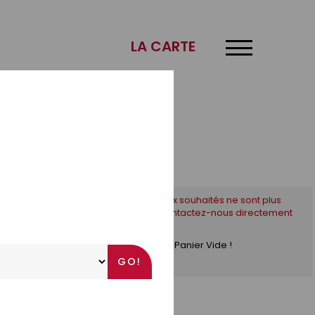
×
LA CARTE
* Si les créneaux souhaités ne sont plus
disponibles, contactez-nous directement
par téléphone !
Panier Vide !