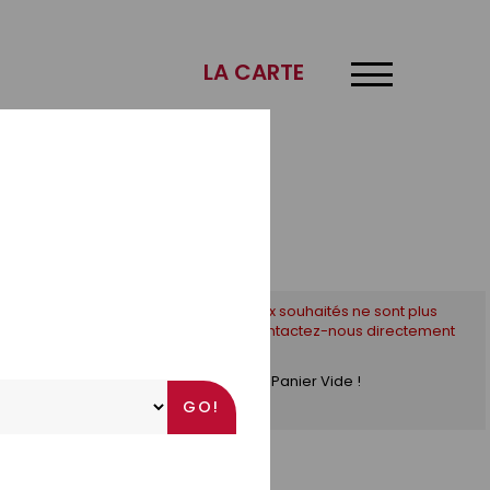
×
LA CARTE
* Si les créneaux souhaités ne sont plus
disponibles, contactez-nous directement
par téléphone !
Panier Vide !