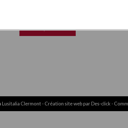
MENU
PRIMA MEGA
30.00€ | AJOUTER
a Lusitalia Clermont
- Création site web par
Des-click
-
Comma