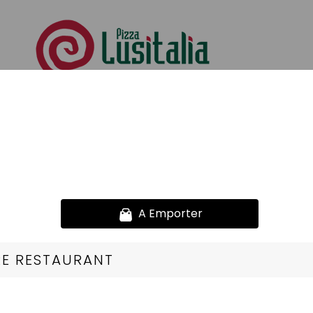
s Pâtes Gratinées
se de viande bovine assaisonnée ou viande hachée pur boeu