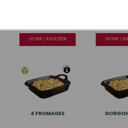
PASTA
DE LA MAMMA
CARBO
10.90€ | AJOUTER
10.90€ | 
4
FROMAGES
GORGON