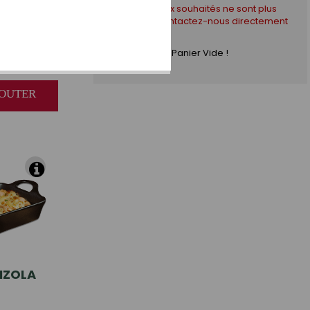
* Si les créneaux souhaités ne sont plus
disponibles, contactez-nous directement
par téléphone !
NARA
Panier Vide !
AJOUTER
ZOLA