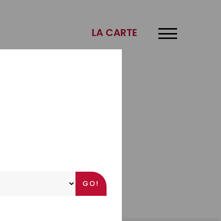
×
LA CARTE
f.