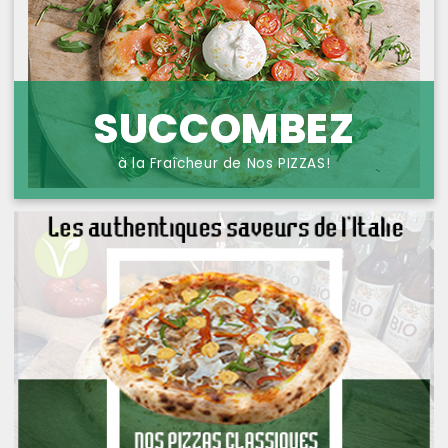
NOS PIZZAS POISSONS
PROTECTION DES
DONNÉES
NOS PIZZAS FROMAGES
NOS SAVEURS D AILLEURS
SUCCOMBEZ
OFFRE PRIMA
à la Fraîcheur de Nos PIZZAS!
OFFRE MEZZO
MENUS BAMBINO
NOS PATES GRATINEES
NOS BURRITOS GRATINES
NOS PANINIS
NOS SALADES