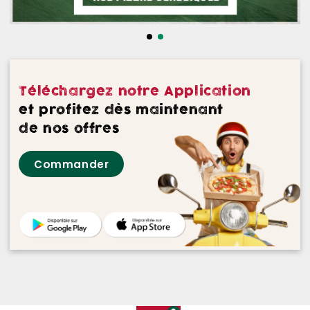
NOS DESSERTS
NOS GLACES
NOS BOISSONS
Téléchargez notre Application
NOS VINS ROUGES
et profitez dès maintenant
de nos offres
NOS VINS ROSES
Commander
NOS VINS BLANCS
NOS BIERES