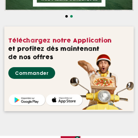
NOS DESSERTS
NOS GLACES
NOS BOISSONS
Téléchargez notre Application
NOS VINS ROUGES
et profitez dès maintenant
de nos offres
NOS VINS ROSES
Commander
NOS VINS BLANCS
NOS BIERES