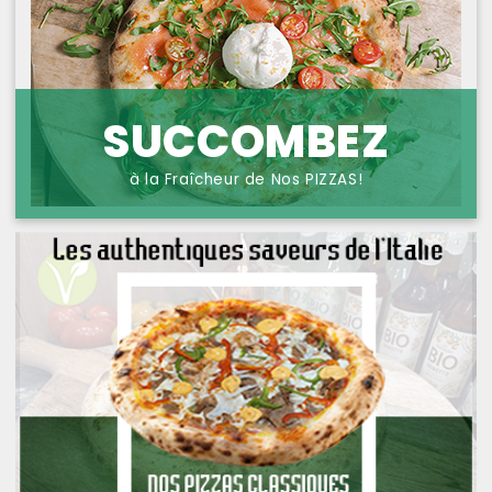
NOS PIZZAS POISSONS
PROTECTION DES
DONNÉES
NOS PIZZAS FROMAGES
NOS SAVEURS D AILLEURS
SUCCOMBEZ
OFFRE PRIMA
à la Fraîcheur de Nos PIZZAS!
OFFRE MEZZO
MENUS BAMBINO
NOS PATES GRATINEES
NOS BURRITOS GRATINES
NOS PANINIS
NOS SALADES