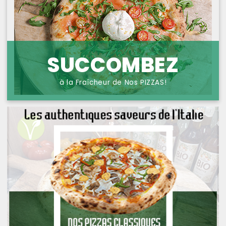
NOS PIZZAS POISSONS
PROTECTION DES
DONNÉES
NOS PIZZAS FROMAGES
NOS SAVEURS D AILLEURS
SUCCOMBEZ
OFFRE PRIMA
à la Fraîcheur de Nos PIZZAS!
OFFRE MEZZO
MENUS BAMBINO
NOS PATES GRATINEES
NOS BURRITOS GRATINES
NOS PANINIS
NOS SALADES