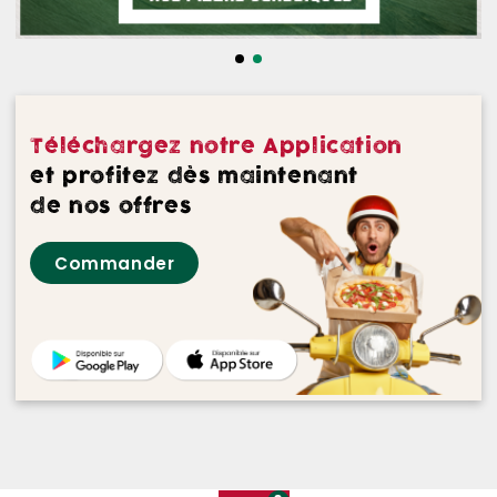
NOS DESSERTS
NOS GLACES
NOS BOISSONS
Téléchargez notre Application
NOS VINS ROUGES
et profitez dès maintenant
de nos offres
NOS VINS ROSES
Commander
NOS VINS BLANCS
NOS BIERES