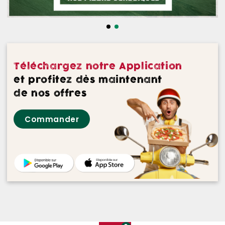
NOS DESSERTS
NOS GLACES
NOS BOISSONS
Téléchargez notre Application
NOS VINS ROUGES
et profitez dès maintenant
de nos offres
NOS VINS ROSES
Commander
NOS VINS BLANCS
NOS BIERES