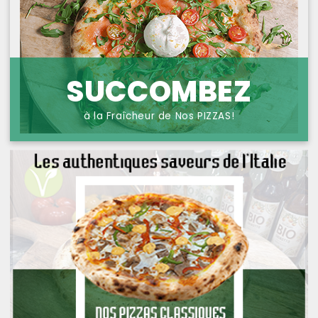
NOS PIZZAS POISSONS
PROTECTION DES
DONNÉES
NOS PIZZAS FROMAGES
NOS SAVEURS D AILLEURS
SUCCOMBEZ
OFFRE PRIMA
à la Fraîcheur de Nos PIZZAS!
OFFRE MEZZO
MENUS BAMBINO
NOS PATES GRATINEES
NOS BURRITOS GRATINES
NOS PANINIS
NOS SALADES