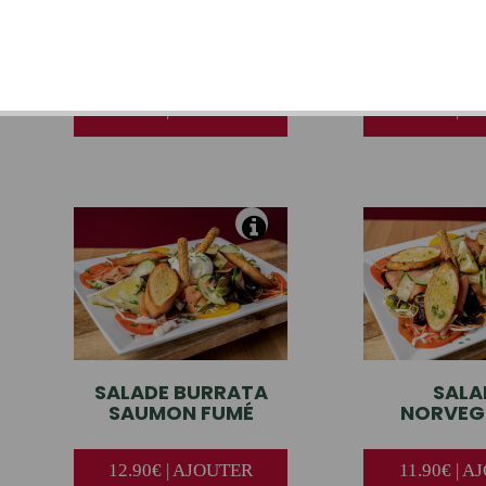
SALADE
CAESAR
SALADE
C
CHA
11.50€ | AJOUTER
11.50€ | 
SALADE
BURRATA
SALA
SAUMON FUMÉ
NORVEG
12.90€ | AJOUTER
11.90€ | 