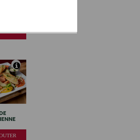
HÈVRE
UD
AJOUTER
DE
IENNE
AJOUTER