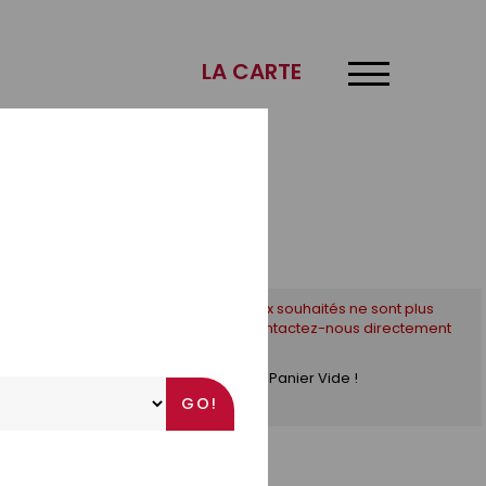
×
LA CARTE
* Si les créneaux souhaités ne sont plus
disponibles, contactez-nous directement
par téléphone !
Panier Vide !