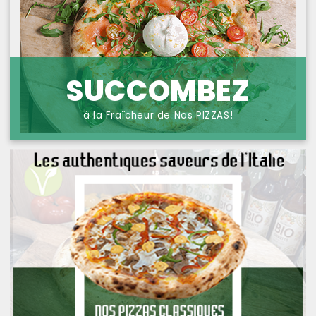
NOS PIZZAS POISSONS
PROTECTION DES
DONNÉES
NOS PIZZAS FROMAGES
NOS SAVEURS D AILLEURS
SUCCOMBEZ
OFFRE PRIMA
à la Fraîcheur de Nos PIZZAS!
OFFRE MEZZO
MENUS BAMBINO
NOS PATES GRATINEES
NOS BURRITOS GRATINES
NOS PANINIS
NOS SALADES