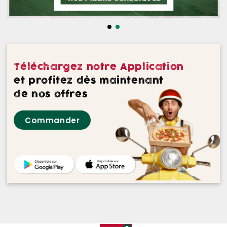
NOS DESSERTS
NOS GLACES
NOS BOISSONS
Téléchargez notre Application
NOS VINS ROUGES
et profitez dès maintenant
de nos offres
NOS VINS ROSES
Commander
NOS VINS BLANCS
NOS BIERES