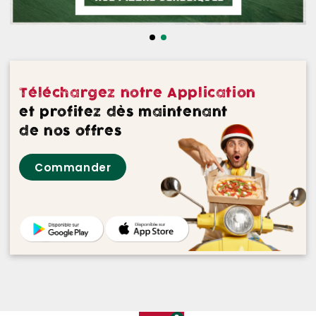
NOS DESSERTS
NOS GLACES
NOS BOISSONS
Téléchargez notre Application
NOS VINS ROUGES
et profitez dès maintenant
de nos offres
NOS VINS ROSES
Commander
NOS VINS BLANCS
NOS BIERES