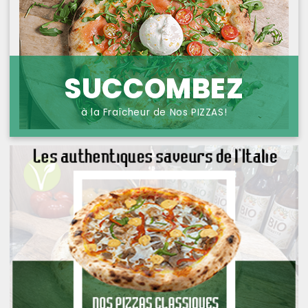
NOS PIZZAS POISSONS
PROTECTION DES
DONNÉES
NOS PIZZAS FROMAGES
NOS SAVEURS D AILLEURS
SUCCOMBEZ
OFFRE PRIMA
à la Fraîcheur de Nos PIZZAS!
OFFRE MEZZO
MENUS BAMBINO
NOS PATES GRATINEES
NOS BURRITOS GRATINES
NOS PANINIS
NOS SALADES