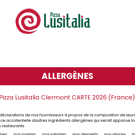
ALLERGÈNES
izza Lusitalia Clermont CARTE 2026 (France)
 déclarations de nos fournisseurs à propos de la composition de leur
 accidentelle dautres ingrédients allergènes qui serait apparue lor
s restaurants
ines
nos paninis
nos salades
nos desserts
nos glaces
b