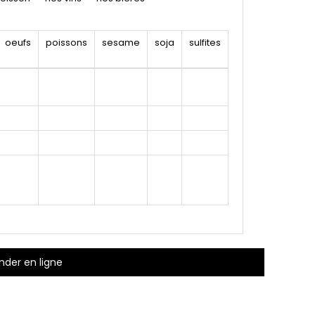
oeufs
poissons
sesame
soja
sulfites
er en ligne