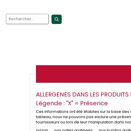
ALLERGENES DANS LES PRODUITS P
Légende : "X" = Présence
Ces informations ont été établies sur la base des
tableau, nous ne pouvons pas exclure une présence
fournisseurs ou lors de leur manipulation dans no
pizzas
nos pates gratinees
nos burritos grat