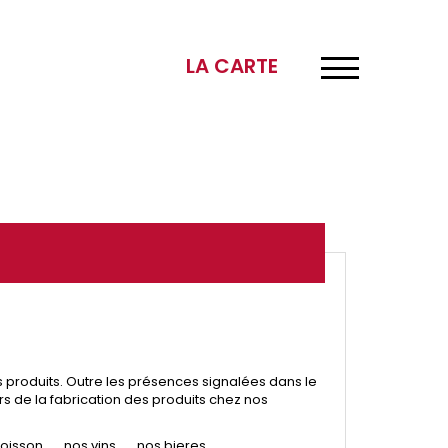
×
LA CARTE
s produits. Outre les présences signalées dans le
s de la fabrication des produits chez nos
oisson
nos vins
nos bieres