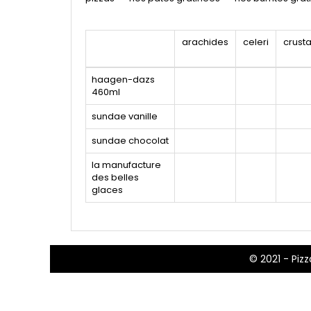
arachides
celeri
crust
haagen-dazs
460ml
sundae vanille
sundae chocolat
la manufacture
des belles
glaces
© 2021 -
Pizz