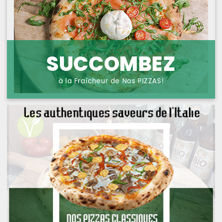
NOS PIZZAS POISSONS
PROTECTION DES
DONNÉES
NOS PIZZAS FROMAGES
NOS SAVEURS D AILLEURS
SUCCOMBEZ
OFFRE PRIMA
à la Fraîcheur de Nos PIZZAS!
OFFRE MEZZO
MENUS BAMBINO
NOS PATES GRATINEES
NOS BURRITOS GRATINES
NOS PANINIS
NOS SALADES