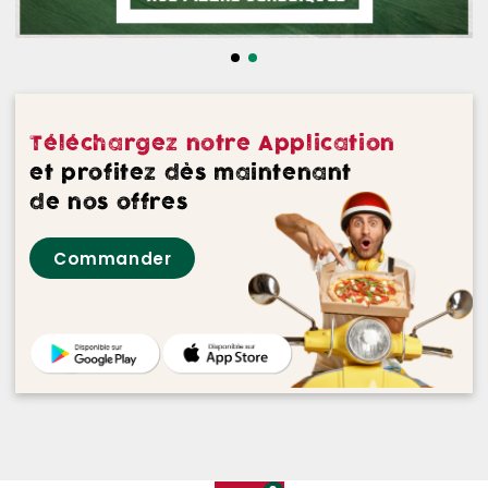
NOS DESSERTS
NOS GLACES
NOS BOISSONS
Téléchargez notre Application
NOS VINS ROUGES
et profitez dès maintenant
de nos offres
NOS VINS ROSES
Commander
NOS VINS BLANCS
NOS BIERES