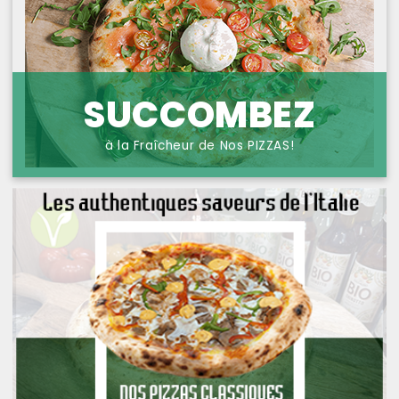
NOS PIZZAS POISSONS
PROTECTION DES
DONNÉES
NOS PIZZAS FROMAGES
NOS SAVEURS D AILLEURS
SUCCOMBEZ
OFFRE PRIMA
à la Fraîcheur de Nos PIZZAS!
OFFRE MEZZO
MENUS BAMBINO
NOS PATES GRATINEES
NOS BURRITOS GRATINES
NOS PANINIS
NOS SALADES