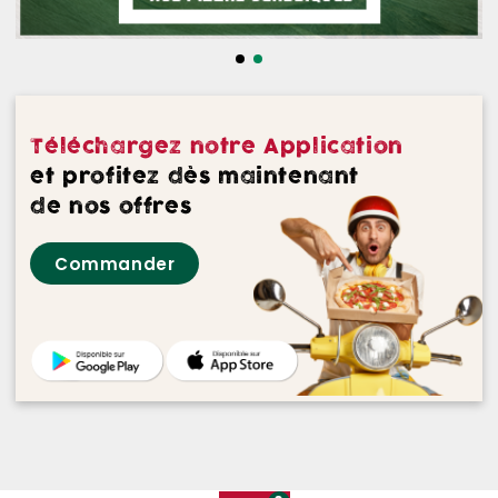
NOS DESSERTS
NOS GLACES
NOS BOISSONS
Téléchargez notre Application
NOS VINS ROUGES
et profitez dès maintenant
de nos offres
NOS VINS ROSES
Commander
NOS VINS BLANCS
NOS BIERES