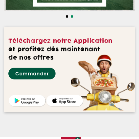
NOS DESSERTS
NOS GLACES
NOS BOISSONS
Téléchargez notre Application
NOS VINS ROUGES
et profitez dès maintenant
de nos offres
NOS VINS ROSES
Commander
NOS VINS BLANCS
NOS BIERES