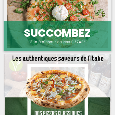
NOS PIZZAS POISSONS
PROTECTION DES
DONNÉES
NOS PIZZAS FROMAGES
NOS SAVEURS D AILLEURS
SUCCOMBEZ
OFFRE PRIMA
à la Fraîcheur de Nos PIZZAS!
OFFRE MEZZO
MENUS BAMBINO
NOS PATES GRATINEES
NOS BURRITOS GRATINES
NOS PANINIS
NOS SALADES