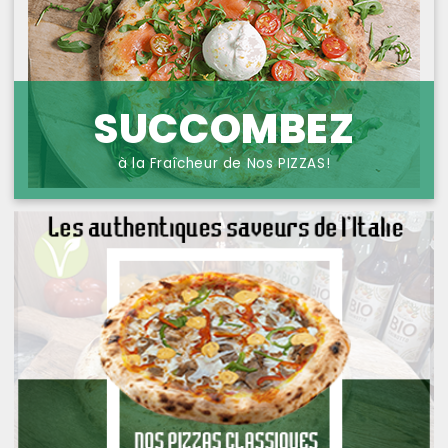
NOS PIZZAS POISSONS
PROTECTION DES
DONNÉES
NOS PIZZAS FROMAGES
NOS SAVEURS D AILLEURS
SUCCOMBEZ
OFFRE PRIMA
à la Fraîcheur de Nos PIZZAS!
OFFRE MEZZO
MENUS BAMBINO
NOS PATES GRATINEES
NOS BURRITOS GRATINES
NOS PANINIS
NOS SALADES