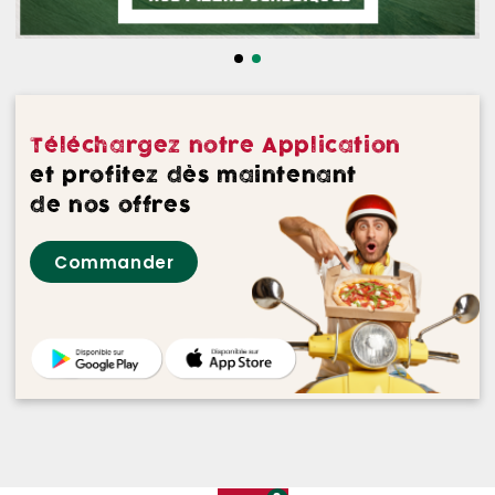
NOS DESSERTS
NOS GLACES
NOS BOISSONS
Téléchargez notre Application
NOS VINS ROUGES
et profitez dès maintenant
de nos offres
NOS VINS ROSES
Commander
NOS VINS BLANCS
NOS BIERES