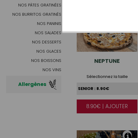
NOS PÂTES GRATINÉES
NOS BURRITOS GRATINÉS
NOS PANINIS
NOS SALADES
NOS DESSERTS
NOS GLACES
NEPTUNE
NOS BOISSONS
NOS VINS
Sélectionnez la taille
Allergènes
8.90€ | AJOUTER
|