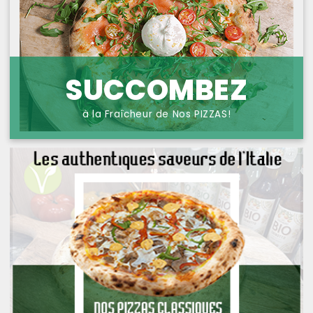
NOS PIZZAS POISSONS
PROTECTION DES
DONNÉES
NOS PIZZAS FROMAGES
NOS SAVEURS D AILLEURS
SUCCOMBEZ
OFFRE PRIMA
à la Fraîcheur de Nos PIZZAS!
OFFRE MEZZO
MENUS BAMBINO
NOS PATES GRATINEES
NOS BURRITOS GRATINES
NOS PANINIS
NOS SALADES