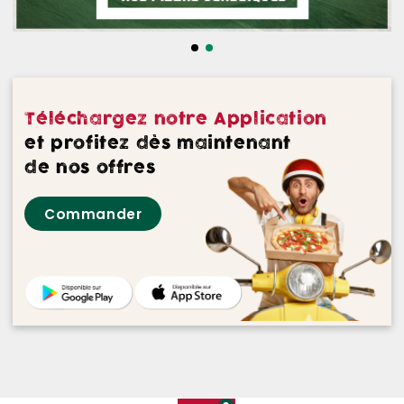
NOS DESSERTS
NOS GLACES
NOS BOISSONS
Téléchargez notre Application
NOS VINS ROUGES
et profitez dès maintenant
de nos offres
NOS VINS ROSES
Commander
NOS VINS BLANCS
NOS BIERES