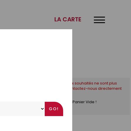
×
LA CARTE
* Si les créneaux souhaités ne sont plus
disponibles, contactez-nous directement
par téléphone !
Panier Vide !