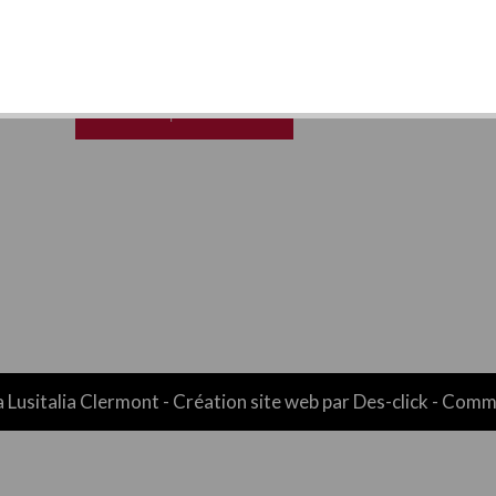
MENU
MEZZO MEGA
44.00€ | AJOUTER
a Lusitalia Clermont
- Création site web par
Des-click
-
Comma