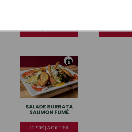
SALADE
CAESAR
SALADE
C
CHA
11.50€ | AJOUTER
11.50€ | 
SALADE
BURRATA
SAUMON FUMÉ
12.90€ | AJOUTER