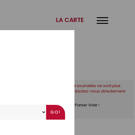
×
LA CARTE
* Si les créneaux souhaités ne sont plus
disponibles, contactez-nous directement
par téléphone !
Panier Vide !