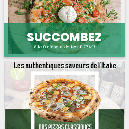
NOS PIZZAS POISSONS
PROTECTION DES
DONNÉES
NOS PIZZAS FROMAGES
NOS SAVEURS D AILLEURS
SUCCOMBEZ
OFFRE PRIMA
à la Fraîcheur de Nos PIZZAS!
OFFRE MEZZO
MENUS BAMBINO
NOS PATES GRATINEES
NOS BURRITOS GRATINES
NOS PANINIS
NOS SALADES