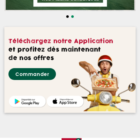
NOS DESSERTS
NOS GLACES
NOS BOISSONS
Téléchargez notre Application
NOS VINS ROUGES
et profitez dès maintenant
de nos offres
NOS VINS ROSES
Commander
NOS VINS BLANCS
NOS BIERES