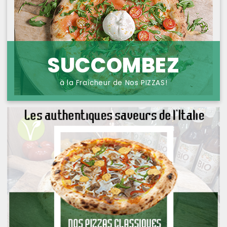
NOS PIZZAS POISSONS
PROTECTION DES
DONNÉES
NOS PIZZAS FROMAGES
NOS SAVEURS D AILLEURS
SUCCOMBEZ
OFFRE PRIMA
à la Fraîcheur de Nos PIZZAS!
OFFRE MEZZO
MENUS BAMBINO
NOS PATES GRATINEES
NOS BURRITOS GRATINES
NOS PANINIS
NOS SALADES