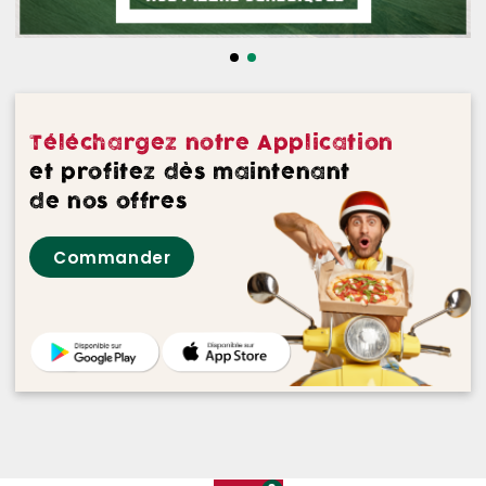
NOS DESSERTS
NOS GLACES
NOS BOISSONS
Téléchargez notre Application
NOS VINS ROUGES
et profitez dès maintenant
de nos offres
NOS VINS ROSES
Commander
NOS VINS BLANCS
NOS BIERES