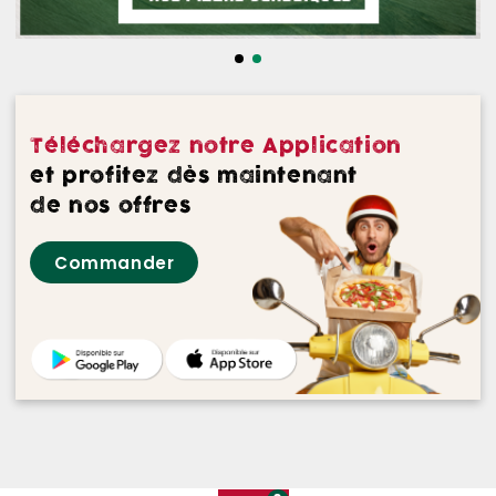
NOS DESSERTS
NOS GLACES
NOS BOISSONS
Téléchargez notre Application
NOS VINS ROUGES
et profitez dès maintenant
de nos offres
NOS VINS ROSES
Commander
NOS VINS BLANCS
NOS BIERES