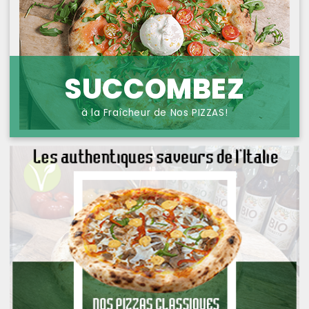
NOS PIZZAS POISSONS
PROTECTION DES
DONNÉES
NOS PIZZAS FROMAGES
NOS SAVEURS D AILLEURS
SUCCOMBEZ
OFFRE PRIMA
à la Fraîcheur de Nos PIZZAS!
OFFRE MEZZO
MENUS BAMBINO
NOS PATES GRATINEES
NOS BURRITOS GRATINES
NOS PANINIS
NOS SALADES