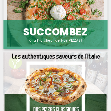
NOS PIZZAS POISSONS
PROTECTION DES
DONNÉES
NOS PIZZAS FROMAGES
NOS SAVEURS D AILLEURS
SUCCOMBEZ
OFFRE PRIMA
à la Fraîcheur de Nos PIZZAS!
OFFRE MEZZO
MENUS BAMBINO
NOS PATES GRATINEES
NOS BURRITOS GRATINES
NOS PANINIS
NOS SALADES