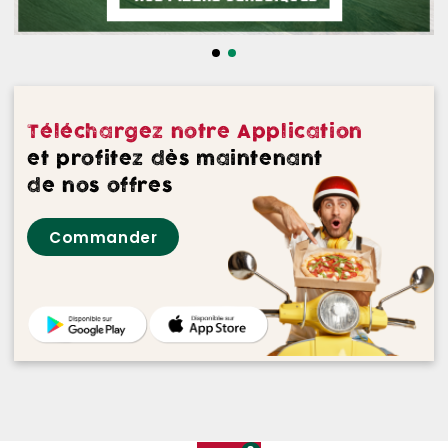
NOS DESSERTS
NOS GLACES
NOS BOISSONS
Téléchargez notre Application
NOS VINS ROUGES
et profitez dès maintenant
de nos offres
NOS VINS ROSES
Commander
NOS VINS BLANCS
NOS BIERES