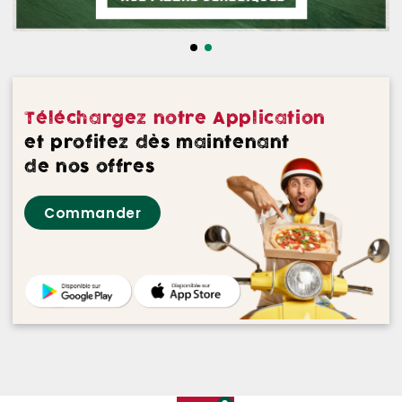
NOS DESSERTS
NOS GLACES
NOS BOISSONS
Téléchargez notre Application
NOS VINS ROUGES
et profitez dès maintenant
de nos offres
NOS VINS ROSES
Commander
NOS VINS BLANCS
NOS BIERES