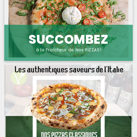
NOS PIZZAS POISSONS
PROTECTION DES
DONNÉES
NOS PIZZAS FROMAGES
NOS SAVEURS D AILLEURS
SUCCOMBEZ
OFFRE PRIMA
à la Fraîcheur de Nos PIZZAS!
OFFRE MEZZO
MENUS BAMBINO
NOS PATES GRATINEES
NOS BURRITOS GRATINES
NOS PANINIS
NOS SALADES