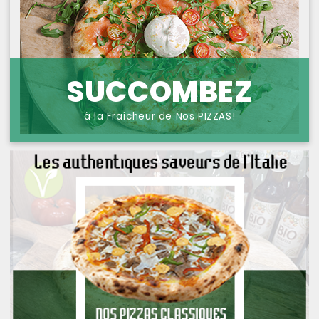
NOS PIZZAS POISSONS
PROTECTION DES
DONNÉES
NOS PIZZAS FROMAGES
NOS SAVEURS D AILLEURS
SUCCOMBEZ
OFFRE PRIMA
à la Fraîcheur de Nos PIZZAS!
OFFRE MEZZO
MENUS BAMBINO
NOS PATES GRATINEES
NOS BURRITOS GRATINES
NOS PANINIS
NOS SALADES