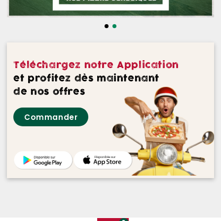
NOS DESSERTS
NOS GLACES
NOS BOISSONS
Téléchargez notre Application
NOS VINS ROUGES
et profitez dès maintenant
de nos offres
NOS VINS ROSES
Commander
NOS VINS BLANCS
NOS BIERES