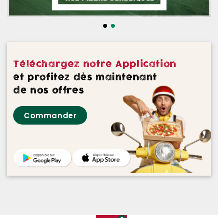
NOS DESSERTS
NOS GLACES
NOS BOISSONS
Téléchargez notre Application
NOS VINS ROUGES
et profitez dès maintenant
de nos offres
NOS VINS ROSES
Commander
NOS VINS BLANCS
NOS BIERES