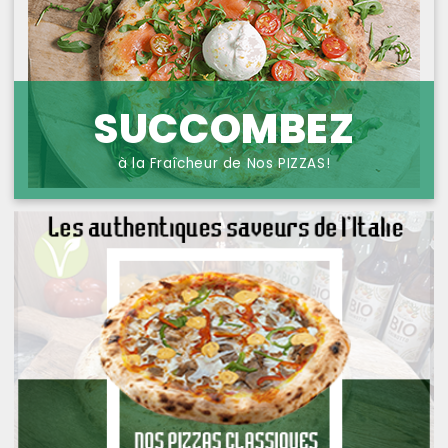
NOS PIZZAS POISSONS
PROTECTION DES
DONNÉES
NOS PIZZAS FROMAGES
NOS SAVEURS D AILLEURS
SUCCOMBEZ
OFFRE PRIMA
à la Fraîcheur de Nos PIZZAS!
OFFRE MEZZO
MENUS BAMBINO
NOS PATES GRATINEES
NOS BURRITOS GRATINES
NOS PANINIS
NOS SALADES